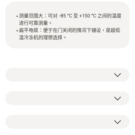
测量范围大：可对 -85 °C 至 +150 °C 之间的温度
进行可靠测量。
扁平电缆：便于在门关闭的情况下铺设，是超低
温冷冻机的理想选择。
Pt100
測量範圍
Pt100 插入式传感器，带状电缆，电缆长 2
-85 ~ +150 °C
米，IP54。