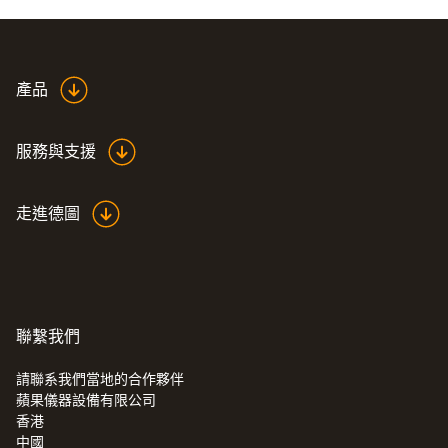
測量精度
A級精度
產品
响應時間 t₉₀
服務與支援
35 s
走進德圖
技術參數
電纜長度
聯繫我們
2 m
請聯系我們當地的合作夥伴
蘋果儀器設備有限公司
:
0572 1762
香港
testo 176 T2 - 温度记录仪
探頭杆直徑
中國