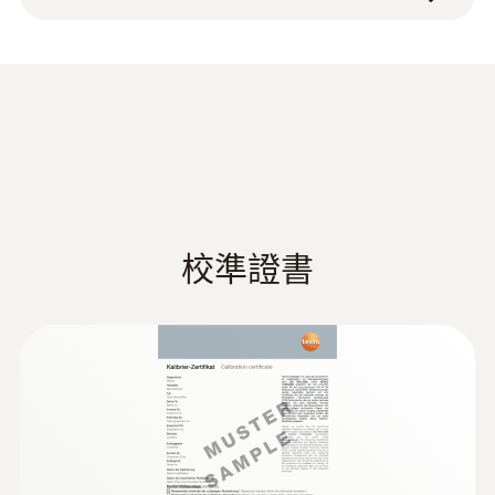
-40 ~ +125 °C
mm) 配有1.5m電纜
測量精度
±1 °C (-20 ~ +85 °C)
技術參數
校準證書
重量
81 g
直徑
120 x 77 x 32 mm