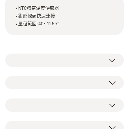
NTC精密溫度傳感器
鉗形探頭快速連接
量程範圍-40~125℃
使用鉗形探頭（NTC）精確測量加熱系統管
道，水管，制冷系統或熱泵(管道直徑6-35
mm)的表面溫度。 根據連接的測量儀器，鉗
NTC
形探頭可用於檢測制冷系統的過熱/過冷，也
可用於確定加熱技術中的流量和溫度。 鉗形探
頭使表面探針能夠快速，輕松地連接。
測量範圍
鉗形探頭 (NTC) 用於管徑溫度測量 (Ø 6-35