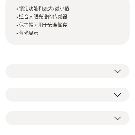
锁定功能和最大/最小值
适合人眼光谱的传感器
保护帽，用于安全储存
背光显示
testo 540 照度計用於測量人造光和自然光，
並為您提供快速簡便的方法來測量工作場所的
照明條件。
光照度-矽光電二極體
testo 540 照度計優勢一覽
測量範圍