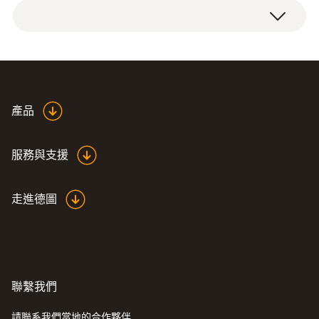
testo 540 照度計，保護帽，出厂报告，電
0 ~ 9300 ftc
池。
testo 540 照度計是緊湊型入門級型號，專門
0 ~ 99999 Lux
設計用於在工作場所，商店和辦公室進行抽
查。 光感測器以人眼的光譜靈敏度為模型，是
測量精度
測量各種不同工作場所的照明條件的理想選
EU declaration of
擇。
產品
±3 Lux 或 ±3 % (compared to reference
(
605.68 KB
)
conformity testo 540
instrument at 90° light irradiation)
結構緊湊，易於使用的儀錶具有許多有用的功
服務與支援
Instruction manual
能和特性，包括大而易讀的顯示幕，可通過按
(
220.77 KB
)
解析度
testo 540
鈕觸摸顯示的最小/最大值，保持功能，使您
走進德圖
能夠凍結最後的讀數並蓋上安全保護蓋。
1 Lux (0 ~ 19999 Lux)
10 Lux (其餘量程)
測量速率
聯繫我們
0.5 s
請聯系我們當地的合作夥伴