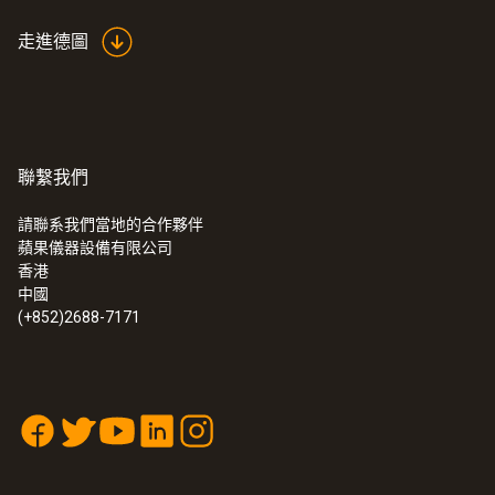
電池類型
走進德圖
1.5V AAA（LR03）
電池使用時間
200小時 (正常使用，關閉背光燈)
聯繫我們
請聯系我們當地的合作夥伴
存放溫度
蘋果儀器設備有限公司
香港
-40 ~ +70 °C
中國
(+852)2688-7171