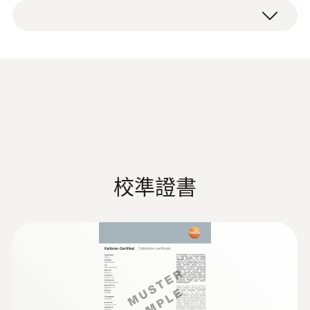
testo 610溫濕度儀，包括保護帽，儀器包，電
-10 ~ +50 °C
可靠的測量技術，簡便的操作
池和出廠報告。
testo 610迷你型溫濕度儀內置NTC溫度傳感
測量精度
器，確保高精度溫度測量。同時還內置長期穩
±0.5 °C
定的電容式濕度傳感器。
Data sheet testo 610
(
285.44 KB
)
解析度
操作簡便，帶背光的顯示屏即時顯示當前溫濕
度測量值，同時還可顯示露點溫度和濕球溫
0.1 °C
度，以及最大/最小值計算值。標配插拔式保
校準證書
護套，掛繩以及皮套，確保該便攜式溫濕度儀
说明书 testo 610
(
375.52 KB
)
的安全存放。
電容式濕度感測器
濕度測量範圍
0 ~ 100 %RH