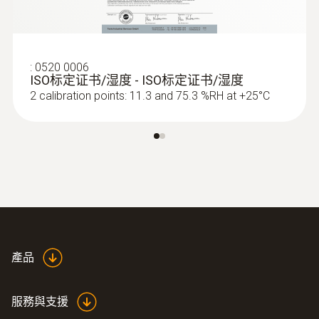
90 g (包括電池和保護帽)
直徑
:
0520 0006
119 x 46 x 25 mm (包括保護套)
ISO标定证书/湿度 - ISO标定证书/湿度
2 calibration points: 11.3 and 75.3 %RH at +25°C
操作溫度
-10 ~ +50 °C
測量比例
1 s
產品
防護等級
IP20
服務與支援