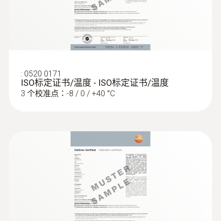
測量精度
±2.5 %RH (5 ~ 95 %RH)
:
0520 0171
解析度
ISO标定证书/温度 - ISO标定证书/温度
3 个校准点：-8 / 0 / +40 °C
0.1 %RH
Please see the additional accuracy information
for humidity in the instruction manual.
技術參數
重量