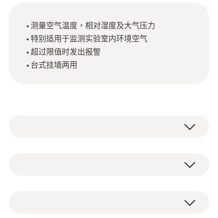
测量空气温度，相对湿度及大气压力
特别适用于监测实验室内环境空气
超过限值时发出报警
台式挂墙两用
testo 622 数字式温湿度大气压力表测量环境
温度、相对湿度以及大气压力，并以每10秒一
次的频率更新显示于超大显示屏上，同时显示
NTC
时间和日期。当测量值超过限值时，自动发出
LED视觉报警信号。