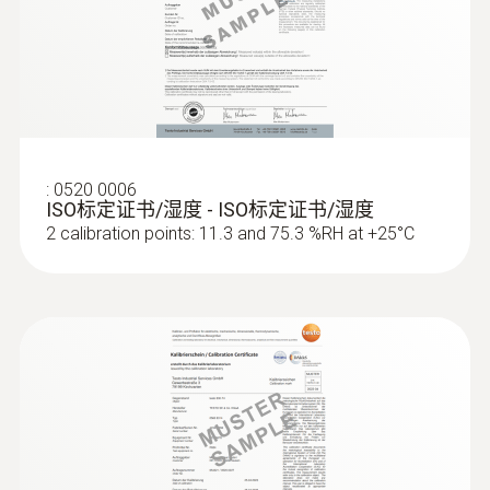
0 ~ 100 %RH
命，上述各项特性都确保您的testo 622常年处
于良好状态以为您提供精确可靠的测量数据。
測量精度
电池更换简便。
Adjustment software
(
1.02 MB
)
±3 %RH 其餘量程
testo 622, 623
±2 %RH + 1 Digit at 25 °C (10 ~ +90 %RH)
:
0520 0006
ISO标定证书/湿度 - ISO标定证书/湿度
解析度
2 calibration points: 11.3 and 75.3 %RH at +25°C
0.1 %RH
在環境≤30°C且>80%RH或>30°C且>60%RH的情
況下連續使用12小時以上時，精度會有壹定變
化，請通過400 882 7833咨詢德圖.Please see
the additional accuracy information for humidity
in the instruction manual.