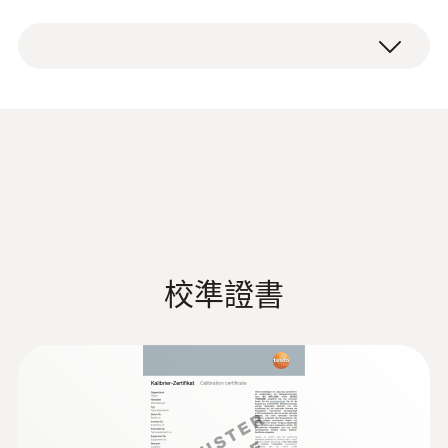
測量範圍
testo 622 數位式溫濕度大氣壓力錶，包括4節
特别适用于实时监测实验室内环境空气，尤其
-10 ~ +60 °C
5號電池，出廠報告。
是在做仪器校准或实验设备安装调试时。
測量精度
±0.4 °C
testo 622 温湿度表，细节体现
德图 HVAC/R 综合样册
(
45.5 MB
)
实用
解析度
testo 622 包装中同时配有台面和墙面安装附
0.1 °C
件，可根据您的应用自行选择安装/放置位置
校準證書
与方式。该温湿度大气压力表为您提供所有您
EU declaration of
(
34.53 KB
)
所需要的环境参数信息，包括环境空气温度、
conformity testo 622
相对湿度以及大气压力。
電容式濕度感測器
testo 622 操作说明书
(
421.8 KB
)
紧凑的设计，超大超清晰的显示屏，同时显示
濕度測量範圍
测量频率以及电池电量，长达12个月的电池寿