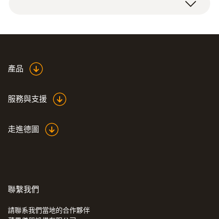
量，實現節能，降低成本，以及實施環境及能
測量模組，直徑DN50 (2")，帶類比，脈衝及開
源體系 (如ISO 50001或ISO 14001)。
關輸出。
testo 6444 壓縮空氣流量計，實現壓縮空氣系
統中精確的壓縮空氣流量測量，消耗總量及洩
德图仪器压缩空气监测解
露監控。該壓縮空氣流量計還可進行高峰負荷
產品
(
2.13 MB
)
决方案
分析，以確定系統是否生成足夠量的壓縮空
氣。總而言之，這些測量幫助實現降低成本或
服務與支援
預防不必要的開支。
走進德圖
EU declaration of
testo 6444 壓縮空氣流量計優
(
33.73 KB
)
conformity testo 6444
勢一覽
Flow direction switch
(
924.81 KB
)
testo 6444 壓縮空氣流量計同時也是一款線上
聯繫我們
變送器，可將測量參數轉換成標準電信號。可
請聯系我們當地的合作夥伴
Instruction manual testo
集成於壓縮空氣系統中，使其成為測控技術中