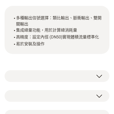
多種輸出信號選擇：類比輸出、脈衝輸出、雙開
關輸出
集成總量功能，用於計算總消耗量
高精度：設定內徑 (DN50)實現體積流量標準化
易於安裝及操作
在工業型企業中，壓縮空氣是一種非常重要的
能源，但往往也是一種使用成本相當高的能
源。精確的測控技術幫助監控壓縮空氣的消耗
testo 6444 壓縮空氣流量計，集成流入/流出