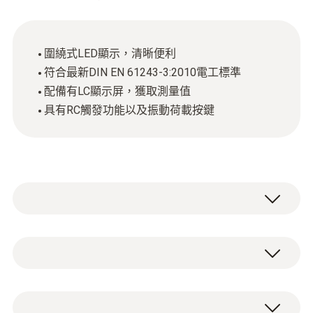
圍繞式LED顯示，清晰便利
符合最新DIN EN 61243-3:2010電工標準
配備有LC顯示屏，獲取測量值
具有RC觸發功能以及振動荷載按鍵
德图产品新亮点：
与市场同类产品相比较，testo750-3 电压及导
直流電壓