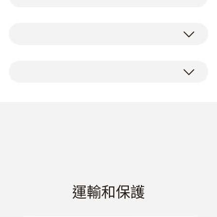
通测试仪设计环绕式LED显示，从各方位可清
晰获取测量结果;LC显示屏可显示当前测量数
量程
据，增加防滑环适用于高温测试环境，符合人
電壓測試儀 testo 750-3，包括電池、探頭保
10 ~ 690 V
体工学的整体设计提供了使用时的舒适度。
護、探頭套、校準記錄和操作說明。
电压测试的理想之选
解析度
1 V
用途：
一目了然的 LED 全屏显示屏，LCD 显示
屏，光导体大，用于照亮测量位置的手
除确定电路或电气系统的电压或断电情况外，
精度
电，防滑环和符合人体工学的把手，FI 触
testo750-2 电压及导通测试仪还具备旋转磁场
发功能，可振动的负载按键
± (3 %測量值 + 5 Digits)
德图电工表系列产品
(
8.0 MB
)
测试及RC触发功能，可用于测试漏电断路
应用一览
器，震动荷载按键确保不会意外触发测试。
电工表产品彩页
检查电路或设备有无电压（依据 DIN-EN
61243-3:2010）
交流電壓
運輸和保護
单极电压测试，用于确定导电导体
检查旋转磁场