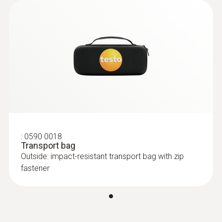
量程
testo 750 操作说明书
(
1.18 MB
)
检查 FI 保护开关
10 ~ 690 V
检查相位电源
解析度
1 V
精度
± (3 %測量值 + 5 Digits)
:
0590 0018
Transport bag
Outside: impact-resistant transport bag with zip
fastener
技術參數
工作濕度