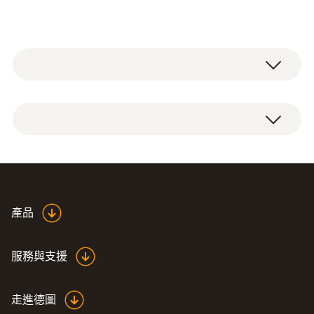
技術參數
重量
190 g
Instruction manual testo
產品
直徑
Saveris adjustment
(
759.7 KB
)
software
85 x 100 x 38 mm
服務與支援
EU declaration of
操作溫度
走進德圖
conformity testo Saveris
(
34.0 KB
)