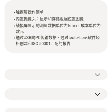
触摸屏操作简单
内置摄像头：显示和存储泄漏位置图像
触摸屏显示的测量数据单位为l/min，成本单位为
欧元
通过USB向PC传输数据，通过testo-Leak软件轻
松创建和ISO 50001匹配的报告
供專業人士使用的壓縮空氣洩漏檢測儀testo
LD pro是您查找洩漏位置的可靠工具，您還將
發現，它可以方便地記錄壓縮空氣的損失並立
技術參數
即評估成本節約。