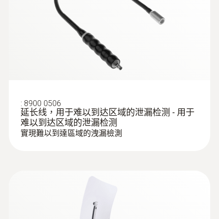
(
2.1 MB
)
通過觸控式螢幕和具有直觀介面的堅固薄
Sensor LP pro
-10 ~ +50 °C
膜鍵盤易於操作
由於其堅固的外殼和重量輕，非常適合在
工業環境中使用
內置高容量鋰離子充電電池，可工作9小時
以上
:
8900 0506
延长线，用于难以到达区域的泄漏检测 - 用于
难以到达区域的泄漏检测
實現難以到達區域的洩漏檢測