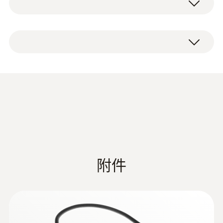
操作溫度
testo Sensor LD pro洩漏檢測儀（含聲音
優勢一覽
0 ~ +50 °C
漏斗和集成攝像頭）
用於連接超聲波感測器的螺旋電纜（延長
使用耳機和聲音漏斗進行聲音洩漏檢測
氣體檢漏儀(含壓力測量功能)
時，電纜長度為2米）
集成攝像頭，用於洩漏視覺化
儀器箱
簡化檔編制，優化壓縮空氣損失評估，真
隔音耳機
Data sheet testo
實圖像中突出顯示洩漏
(
592.27 KB
)
充電時間
尖端定向管
Sensor LD pro
綜合成本計算：洩漏成本以€（歐元）顯示
電源適配器
在螢幕上，所以你可以很快發現任何昂貴
4 h
說明書
的洩漏並立即阻止
USB埠，便於將測量資料從檢漏儀傳輸至
附件
電池壽命
PC
Short instruction testo
9 h
輕鬆創建報告，使用Testo-Leak軟體，方
(
1.16 MB
)
Sensor LD pro
便地管理報告（需單獨訂購），根據ISO
50001標準
存放溫度
Instruction Manual testo