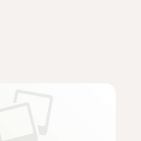
ge Gateway
(
34.91 KB
)
(
887.3 KB
)
(
2.6 MB
)