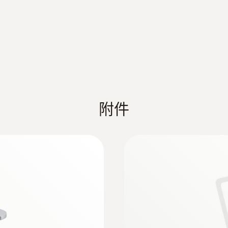
EU declaration of conformity testo UltraRan
Quickstart testo UltraRange Gateway
testo Saveris 1 Instruction manual
附件