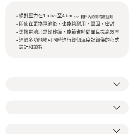
絕對壓力在1 mbar至4 bar
abs 範圍內的高精度監測
即使在更換電池後，也能夠耐用，堅固，密封
更換電池只需幾秒鐘，能節省時間並且提高效率
通過多功能箱可同時進行幾個溫度記錄儀的程式
設計和讀數
在食品生產中，巴氏殺菌和滅菌是延長食品保
存期限的關鍵環節。這些環節對所用的測量技
術要求極高。
絕壓