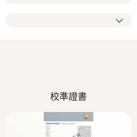
我們可靠而強大的溫度資料記錄儀能夠説明您
有效地監測這些流程。
測量範圍
1 x testo 191-P1 溫度記錄儀，包括大電池、
1 mbar ~ 4 bar
校準協定和使用說明書。
testo 191-T1 壓力數據記錄儀的
測量精度
優點
±20 mbar
testo 191 HACCP 数据记
高精度：
精確的溫度數據記錄儀，用於監測絕
(
1.65 MB
)
录仪技术数据
對壓力，讀數記憶體為60,000個讀數。
解析度
小巧纖薄的設計：
該數據記錄儀的直徑為20毫
1 mbar
米，非常適合用於緊湊物體內部或狹窄的環
校準證書
境。
响應時間 t₉₀
Declaration of
Conformity according
t90 = 0.2 s
堅固耐用：
高品質材料和創新結構使資料記錄
(
157.59 KB
)
to Reg. (EU) 1935/2004
儀特別堅固耐用。數據記錄儀採用密封的測量
testo 190 / testo 191
技術，採用獨立的不銹鋼外殼，其可靠性和堅