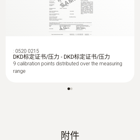
非常實用：除了用於存儲之外，多功能箱（有
兩種不同尺寸）也可用於並行預調和同時讀取
測量比例
多達8個數據記錄儀。這意味著您不需要任何
1s~24h
額外的資料讀取裝置，從而可以節省時間。
通道
使用專門開發的testo 191專業軟體（請另行訂
:
0520 0215
DKD标定证书/压力 - DKD标定证书/压力
購），您可以在PC上預調此款資料記錄儀和
1
9 calibration points distributed over the measuring
讀取資料，還可以對測量資料進行分析。清晰
range
的軟體結構將引導您逐步完成整個過程。在輸
授權
入過程中，軟體會在關鍵點給出提示，為您提
供幫助。因此，即使是沒有經驗的使用者也能
CE
利用該軟體輕鬆地執行測量過程。
電池類型
1/2 AA lithium
附件