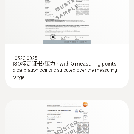
固性令人印象深刻。
EU declaration of
技術參數
(
33.18 KB
)
conformity testo 191 P1
可快速更換電池：
實用的螺紋設計使得電池可
直徑
以被擰到數據記錄儀上，無需使用任何工具即
testo 191 HACCP 记录仪
(
3.12 MB
)
可直觀、安全地更換電池。
中文说明书
22 x 83 mm (ø x 高度)
可靠的密封：
即使更換電池後，資料記錄儀仍
Instruction manual testo
:
0520 0025
操作溫度
(
1.7 MB
)
能保持100％緊密。電池外殼塗有耐高溫的聚
ISO标定证书/压力 - with 5 measuring points
190 / testo 191
醚醚酮（PEEK）。
5 calibration points distributed over the measuring
0 ~ 140 °C
range
Short manual testo 190 /
(
1.2 MB
)
靈活的高度
：該款數據記錄儀的尺寸可能因兩
testo 191
外殼
種不同類型的電池而異。小電池使記錄儀的尺
不锈钢，聚醚醚酮塑料
寸特別緊湊。
防護等級
記錄儀的預調、數據讀取和分析
testo 191 HACCP 专业版
(
2.94 MB
)
IP68
软件中文说明书