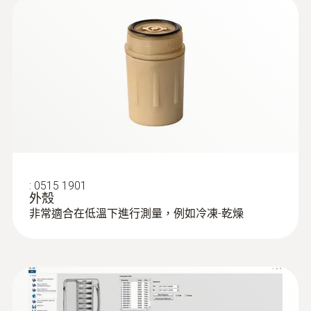
授權
CE
電池使用時間
750 操作小時 (測量週期為10秒， 在 +121 °C
時)
電池類型
:
0515 1901
外殼
1/2 AA lithium
非常適合在低溫下進行測量，例如冷凍-乾燥
存儲量
60,000 個測量值