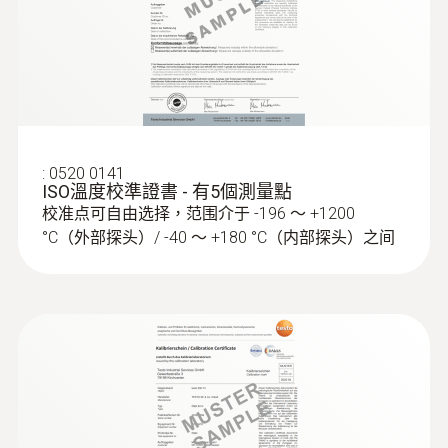
EU declaration of
(
33.86 KB
)
conformity testo 191 T2
技術參數
可快速更換電池：實用的螺紋設計使得電池可
以被擰到該資料記錄儀上，無需使用任何工具
testo 191 HACCP 记录仪
即可直觀、安全地更換電池。
(
3.12 MB
)
直徑
中文说明书
20 x 59 mm (ø x 高度)
可靠的密封：
即使更換電池後，該款資料記錄
Instruction manual testo
:
0520 0141
(
1.7 MB
)
儀仍能保持100％緊密。電池外殼塗有耐高溫
ISO溫度校準證書 - 有5個測量點
190 / testo 191
操作溫度
的聚醚醚酮（PEEK）。
校准点可自由选择，范围介于 -196 ～ +1200
°C（外部探头）/ -40 ～ +180 °C（内部探头）之间
Short manual testo 190 /
-50 ~ +140 °C
(
1.2 MB
)
靈活的高度
：該款數據記錄儀的尺寸可能因兩
testo 191
種不同類型的電池而異。小電池使記錄儀的尺
外殼
寸特別緊湊。較大的電池（包括在供貨範圍
內）適用於低溫測量，例如在冷凍系統中。
不锈钢，聚醚醚酮塑料
testo 191 HACCP 专业版
防護等級
(
2.94 MB
)
記錄儀的預調、數據讀取和分析
软件中文说明书