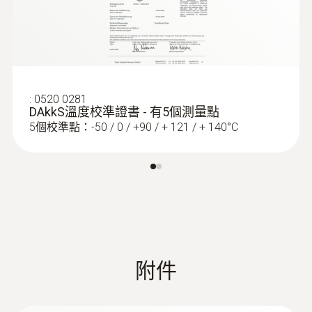
IP68
非常實用：除了用於存儲之外，多功能箱（有
兩種不同尺寸）也可用於並行預調和同時讀取
探頭杆直徑
多達8個數據記錄儀。這意味著您不需要任何
3 mm
額外的資料讀取裝置，從而可以節省時間。
:
0520 0281
使用專門開發的testo 191專業軟體（請另行訂
DAkkS溫度校準證書 - 有5個測量點
探針套管長度
購），您可以在PC上預調此款數據記錄和讀
5個校準點：-50 / 0 / +90 / + 121 / + 140°C
115 mm
取數據，還可以對測量資料進行分析。清晰的
軟體結構將引導您逐步完成整個過程。在輸入
測量比例
過程中，軟體會在關鍵點給出提示，為您提供
幫助。因此，即使是沒有經驗的使用者也能利
1s~24h
用該軟體輕鬆地執行測量過程。
通道
附件
1