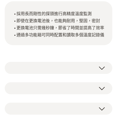
採用長而剛性的探頭進行高精度溫度監測
即使在更換電池後，也能夠耐用，堅固，密封
更換電池只需幾秒鐘，節省了時間並提高了效率
通過多功能箱可同時配置和讀取多個溫度記錄儀
在食品生產中，巴氏殺菌和滅菌是延長食品保
存期限的關鍵環節。這些環節對所用的測量技
術要求極高。
Pt1000
我們可靠且強大的數據記錄儀能夠説明您有效