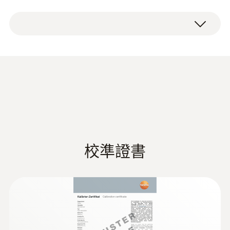
地監測這些流程。
測量範圍
1 x testo 191-T2 HACCP 溫度數據記錄儀，包
-50 ~ +140 °C
括長效電池，長距離適配器，用於testo 191編
testo 191-T2 數據記錄儀的優點
程和讀數單元，出廠報告。
測量精度
高精度：
精確的數據記錄儀，帶有長款剛性溫
±0.1 °C (-40 ~ +140 °C)
度探頭（長度115 mm，Ø3mm），讀數記憶
testo 191 HACCP 数据记
±0.2 °C (-50 ~ -40 °C)
(
1.65 MB
)
體為60,000個讀數。
录仪技术数据
解析度
纖薄的設計和剛性長探頭：
該記錄儀的直徑為
20毫米，非常適用於緊湊物體內部或狹窄的環
0.01 °C
校準證書
境，例如在瓶子和罐子內部。
Declaration of
响應時間 t₉₀
Conformity according
堅固耐用：
該款數據記錄儀採用高品質材料和
(
157.59 KB
)
to Reg. (EU) 1935/2004
創新結構，特別堅固耐用。該款數據記錄儀採
t90 = 6 s
testo 190 / testo 191
用密封的測量技術，擁有獨立的不銹鋼外殼，
其可靠性和堅固性令人印象深刻。