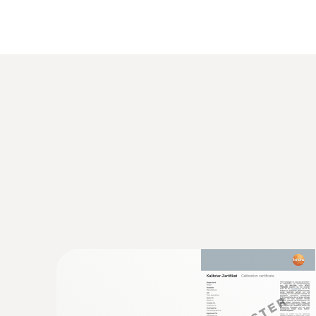
纖薄的設計：
該款記錄儀的直徑為20毫米，非
堅固耐用：
該款數據記錄儀採用高品質材料和創
性令人印象深刻。
可快速更換電池：
實用的螺紋設計使得電池可以
可靠的密封：
即使更換電池後，該款資料記錄儀仍
靈活的高度：
該款資料記錄儀的尺寸可能因兩種
量，例如在冷凍系統中。
技術參數
記錄儀的預調、資料讀取和分析
非常實用：除了用於存儲之外，多功能箱（有兩