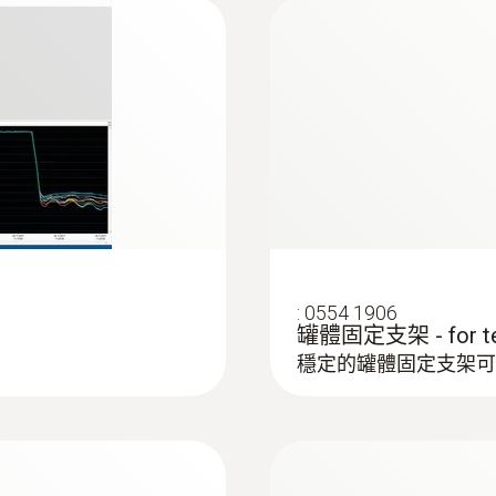
授權
CE
電池使用時間
750 操作小時 (測量週期為10秒， 在 +121 °C時)
電池類型
1/2 AA lithium
:
0554 1906
罐體固定支架 - for tem
存儲量
穩定的罐體固定支架可
60,000 個測量值
存放溫度
-20 ~ +50 °C