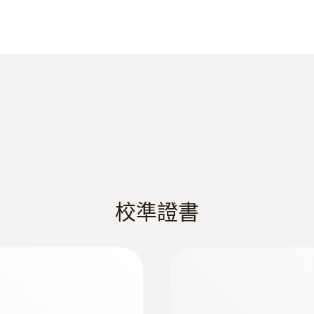
±0.2 °C (-50 ~ -40 °C)
testo 191 HACCP 数据记录仪技术数据
常適用於緊湊物體內部或狹窄的環境。
解析度
新結構，特別堅固耐用。該款數據記錄儀採用密封的測量
0.01 °C
Declaration of Conformity according to Reg.
191
响應時間 t₉₀
被擰到該數據記錄儀上，無需使用任何工具即可直觀、安
t90 = 6 s
EU declaration of conformity testo 191 T3
能保持100％緊密。電池外殼塗有耐高溫的聚醚醚酮（P
不同類型的電池而異。小電池使記錄儀的尺寸特別緊湊。
testo 191 HACCP 记录仪中文说明书
校準證書
直徑
Instruction manual testo 190 / testo 191
20 x 63 mm (ø x 高度)
操作溫度
Short manual testo 190 / testo 191
種不同尺寸）也可用於並行預調和同時讀取多達8個數據