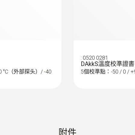
-50 ~ +140 °C
行訂購），您可以在PC上預調此款數據記錄和讀取數據，
外殼
鍵點給出提示，為您提供幫助。因此，即使是沒有經驗的
testo 191 HACCP 专业版软件中文说明书
不锈钢，聚醚醚酮塑料
防護等級
:
0520 0281
DAkkS溫度校準證書
IP68
 °C（外部探头）/ -40
5個校準點：-50 / 0 / +90 
探頭杆直徑
15 mm
探頭頭部直徑
3 mm
附件