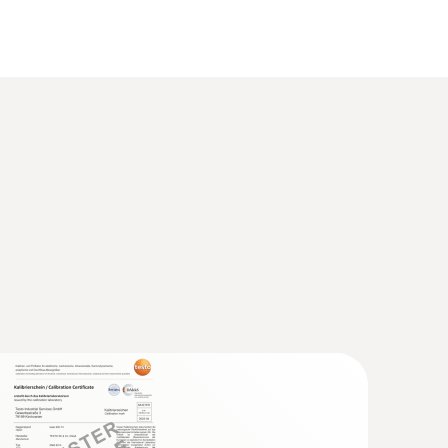
(
1.65 MB
)
技術，擁有獨立的不銹鋼外殼，其可靠性和堅固
 (EU) 1935/2004 testo 190 / testo
(
157.59 KB
)
全地更換電池。
(
33.01 KB
)
EEK）。
长效電池（包括在供貨範圍內）適用於低溫測
(
3.12 MB
)
(
1.7 MB
)
(
1.2 MB
)
記錄儀。這意味著您不需要任何額外的資料讀取裝