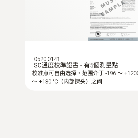
置，從而可以節省時間。
使用專門開發的testo 191專業軟體（請另
逐步完成整個過程。在輸入過程中，軟體會在關
:
0520 0141
ISO溫度校準證書 - 有5個測量點
校准点可自由选择，范围介于 -196 ～ +1200
～ +180 °C（内部探头）之间