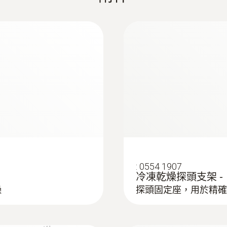
探針套管長度
775 mm
探針套管末端長度
25 mm
測量比例
1s~24h
:
0554 1907
通道
冷凍乾燥探頭支架 
燥
探頭固定座，用於精確
1