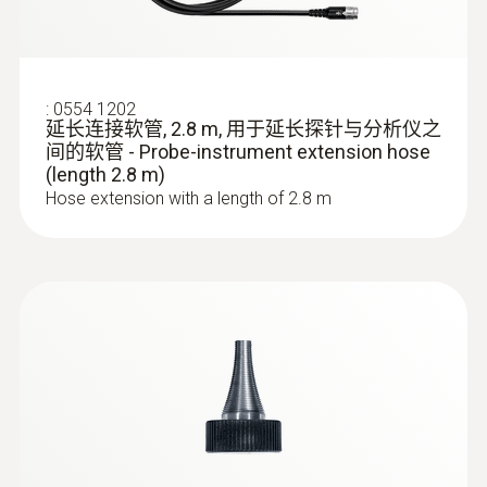
v2010
:
0600 9797
Manual Firmware-Update testo 330-2 LL
燃烧空气探头，浸入深度60 mm - 迷你
v2010
环境空气探头，浸入深度60 mm
:
0554 1202
Flexible positioning (immersion depth 60
延长连接软管, 2.8 m, 用于延长探针与分析仪之
mm, cable length 2.2 m)
Update-Kit /
间的软管 - Probe-instrument extension hose
(
V1.22, 1.24 MB
)
Bootloader
(length 2.8 m)
Hose extension with a length of 2.8 m
(testo 330 LL | testo 330i | testo 350
Control Unit + Analysis Box | testo 320)
If the firmware update does not start
under Windows 8.1 or Windows 10, a
new bootloader must be installed on the
measuring device once.
testo usb driver -
for various
(
v2.9.1, 2.02 MB
)
measuring
instruments