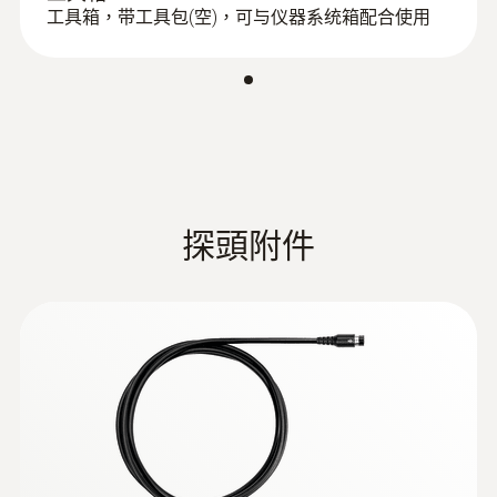
If the firmware update does not start
热介质（比如水）的温度。回水温度，是指散
工具箱，带工具包(空)，可与仪器系统箱配合使用
under Windows 8.1 or Windows 10, a
热器出口处的热介质的温度。为了避免散热系
new bootloader must be installed on the
统的热能浪费，在某些散热管或者螺纹接口处
:
0600 9791
measuring device once.
燃烧空气探头，浸入深度300 mm - 环境
记录出水温度和回水温度是必要的，然后对测
A description and all necessary files can
空气探头，300mm
量数据分析并调整水压。通过调整，散热器能
be found under the search term:
燃烧空气探头，浸入深度300 mm
使得一定空间的环境温度达到理想值。如调整
Update-Kit / Bootloader
不到位，则会浪费电能和热能。
USB FlashUpdate testo
探頭附件
330 v2006
(
217.61 KB
)
Shortdiscription
This software supports you in updating
the software of your testo 330. Please
read the instruction manual (german /
english) for more information.
Manual Firmware-
Update testo 330-2 LL
(
242.16 KB
)