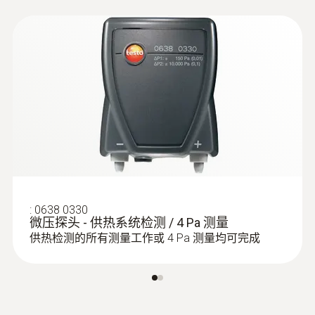
烟气参数测量（CO、O
和温度
Short manual testo 330
(
712.43 KB
)
2
testo 330-2 LL 煙氣分析儀內部
測量範圍
等）
的關鍵部分
Instruction manual testo
±10000 Pa
(
1.5 MB
)
供热系统的烟气测量可以帮助用户确认烟气中
:
0600 9760
330 old
高質量，長壽命的氧，CO和NO傳感器
模块化烟气探头，长180 mm，直径8
排放的污染物（如一氧化碳CO）及热损失。
測量精度
mm，耐温500 °C ，TÜV-tested
傳感器連接、更換方便快捷
在某些国家，法律规定需进行烟气测量，主要
通过按下手柄前端黄色按钮分离并更换采样
高分辨度的彩色顯示，測量時顯示煙氣矩
有以下两个目的：
±0.3 Pa (0 ~ 9.99 Pa) 加±1數位
管
陣和曲線圖
±3 %測量值 (10 ~ 10000 Pa) 加±1數位
1. 确保尽可能地降低污染排放，保护环境；并
供暖系統分析檢測的廣泛測量
Instruction manual
(
3.55 MB
)
且
集成傳感器監測，交通燈式的系統監測，
EasyHeat software
一望可知
:
0638 0330
2. 尽可能地提高能源的利用效率。
微压探头 - 供热系统检测 / 4 Pa 测量
用戶可自行更換傳感器，維護方便
Testo ZIV 驱动程序
O₂測量
供热检测的所有测量工作或 4 Pa 测量均可完成
可在線歸零（testo 330-1 LL不具備此功
不可超出法定的单位烟气体积中的污染物含量
ZIV 2000 适用于
(
v2.1, 2.22 MB
)
能）
和能量损失标准。
testo 320, testo 330
測量範圍
CO擴展量程：自動擴展從8,000ppm擴展
testo 300、320、330 ZIV驱动程序允许
法规对获取测量结果的操作流程有着标准规定
至30,000ppm
将烟气分析仪testo 300、330与不同的
0 ~ 21 Vol.%