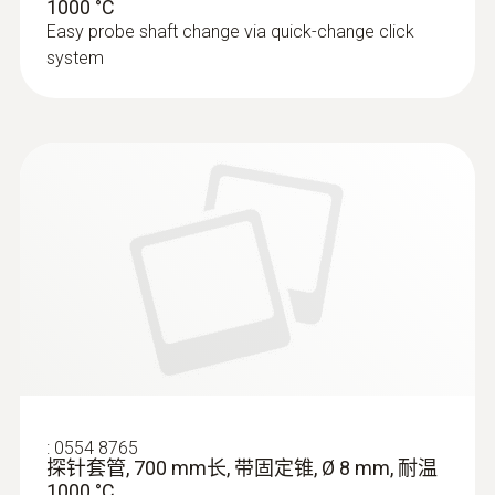
1000 °C
Easy probe shaft change via quick-change click
system
:
0554 8765
探针套管, 700 mm长, 带固定锥, Ø 8 mm, 耐温
1000 °C