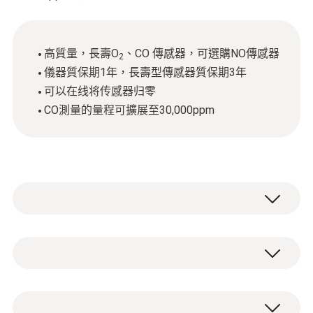
高質量，長壽O
、CO 傳感器，可選購NO傳感器
2
儀器質保期1年，長壽型傳感器質保期3年
可以在线将传感器归零
CO測量的量程可擴展至30,000ppm
通過TÜV認證的 testo 330-2 LL 煙氣分析儀套
裝是您可靠的工作夥伴。幫助您檢測參數的限
值，有效完成日常維護所需的各項測量任務。
技術參數