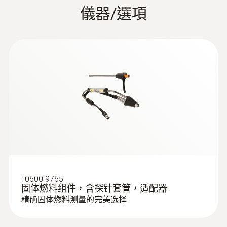
因。
儀器/選項
彩色圖形顯示
testo 330-2 LL 煙氣分析儀一站
電源
式工具
EU declaration of
压力测量（喷射压力、燃气压力
充電電池組3.7 V / 2.6 Ah; 電源6 V / 1.2 A
conformity testo 330-2
(
34.08 KB
)
:
0600 3692
testo 330-2 LL 煙氣分析儀的研發設計，使
等）
LL
迷你环境空气探头 - 迷你环境空气探头
得只需一台儀器便可適用於供暖系統的多
Can be plugged directly into the flue gas
最大記憶體
種的標準安裝，服務和維護性測量。
analyzer
在对家用供暖系统进行维护的过程中，我们通
说明书 testo 330
(
1.9 MB
)
燃燒器的煙氣參數（CO，O2，溫度）測量
500,000 個讀數
常都要检测燃气压力，包括动压和静压。若燃
供暖系統的抽力測量
气锅炉的燃气压力超出了18-25mbar的范围，
燃燒器的壓力測量（氣流壓力，機頭壓
Calculation formulae,
存放溫度
那就不可进行调整，锅炉也不可进行操作。因
力）
fuels and parameters
(
840.91 KB
)
为如果进行了操作，锅炉就无法正常运作，点
-20 ~ +50 °C
環境CO的測量
Testo flue gas analyzer
火之后会出现爆炸，导致系统瘫痪。
:
0600 9765
氣體洩漏探測和氣體管道檢測
固体燃料组件，含探针套管，适配器
精确固体燃料测量的完美选择
Short manual testo 330
差壓測量
(
127.77 KB
)
old
差壓