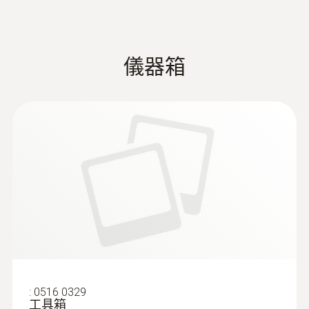
（须遵循响应的标准）。使用Lambda 探针
第三方软件相连。驱动程序符合自2010
長期測量的記錄功能，可多至500,000個讀
（单孔或多孔探针），在锅炉和烟道的连接管
年3月22日起生效的新版1.BImSchV
數的超大內存
測量精度
的气流中心处（不要在边缘处）取测量值。烟
集成磁性，可吸附於任何金屬物體，輕鬆
气分析仪会对测量值进行记录，用于现场打印
±0.2 Vol.%
Testo ZIV 驱动程序
儀器箱
測量
或后续传输至电脑。
:
0600 9787
适用于testo 300,
冷凝槽水清空方便
燃烧空气探头 - 环境空气探头，190mm
(
v2.3, 64.11 MB
)
testo 320和testo
解析度
儀器質保期1年，長壽型傳感器質保期3年
灵活的定位（浸没深度190mm，电缆长度
安装人员可在系统调试时进行测量，如有需，
330
TÜV認證
2.2米）
要四周之后，烟气检测人员可进行检测，之后
0.1 Vol.%
testo 300、320、330 ZIV驱动程序允许
請注意：如果testo 330-2 LL 煙氣分析儀套裝
便由获得授权的服务工程师定期进行检测。
将烟气分析仪testo 300、330与不同的
就是您在找尋的分析工具和測量儀器，還有其
第三方软件相连。 驱动程序符合自2010
响應時間 t₉₀
他可選配的組件，比如CO(H2補償)傳感器。
年3月22日起生效的新版1.BImSchV
< 20 s
Firmware (testo
散热器温度测量
330-1 LL v2010,
330-2 LL v2010,
(
V2.28, 13.63 MB
)
检查、测量散热器温度时，应记录并保存出水
330-1 LX, 330-2
温度测量值和回水温度测量值，再由专业人员
:
0516 0329
LX, 380)
评估测量数据。出水温度，是指供给散热器的
工具箱