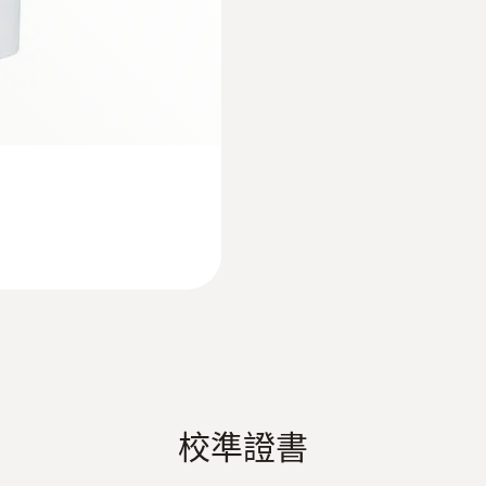
-10 ~ +50 °C
Probe: -10 ~ +70 °C
外殼
ABS + PC / TPE
電纜長度
1.5 m
探頭杆直徑
16 mm
防護等級
校準證書
IP20