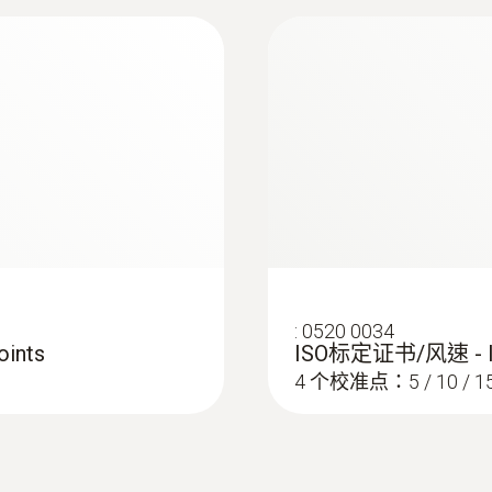
Length probe
329 mm
電池使用時間
60 h
電池類型
3x AA
:
0520 0034
ints
ISO标定证书/风速 -
存放溫度
4 个校准点：5 / 10 / 15 
-10 ~ +50 °C