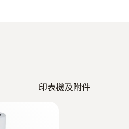
testo 416 技术数据
解析度
0.1 m/s
德图精密型环境测量仪产品样册
Information according to Reg. (EU) 2023/285
重量
323 g
EU declaration of conformity testo 416
印表機及附件
直徑
135 x 60 x 28 mm
Quickstart testo 416
操作溫度