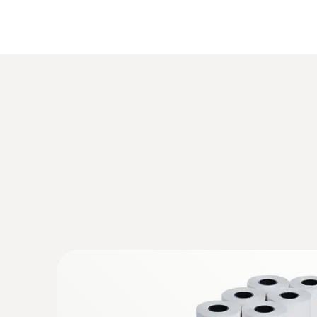
3 x AA電池
技術參數