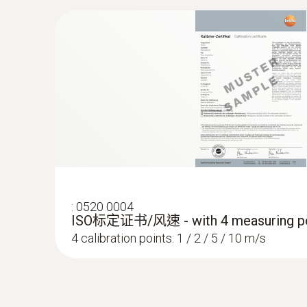
:
0520 0004
ISO标定证书/风速 - with 4 measuring po
4 calibration points: 1 / 2 / 5 / 10 m/s