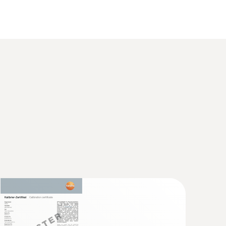
(
1.1 MB
)
(
6.88 MB
)
4 (DataAct) - testo 425
(
140 KB
)
(
30.42 KB
)
(
1.7 MB
)