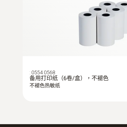
:
0554 0568
备用打印纸（6卷/盒），不褪色
不褪色热敏纸