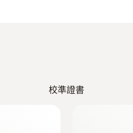
testo 425 技术数据
解析度
0.1 °C
德图精密型环境测量仪产品样册
Information according to Reg. (EU) 2023/285
測量範圍
0.01 ~ 30 m/s
EU declaration of conformity testo 425
校準證書
測量精度
±(0.03 m/s + 4.0 %測量值) (0.01 ~ +20 m/s)
Quickstart testo 425
±(0.5 m/s + 5.0 %測量值) (20.01 ~ +30 m/s)
解析度