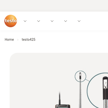
Home
testo425