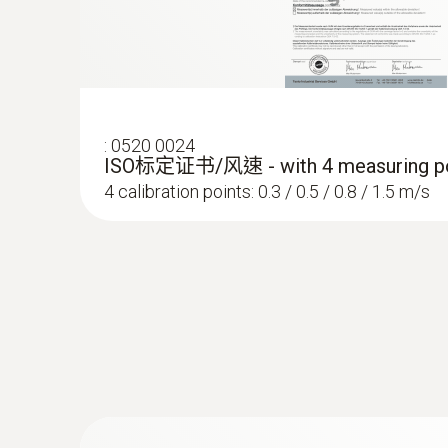
:
0520 0024
ISO标定证书/风速 - with 4 measuring po
4 calibration points: 0.3 / 0.5 / 0.8 / 1.5 m/s