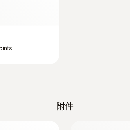
外殼
ABS + PC / TPE
電纜長度
ints
1.5 m
探頭杆直徑
7.5 mm
防護等級
附件
IP20
Length probe