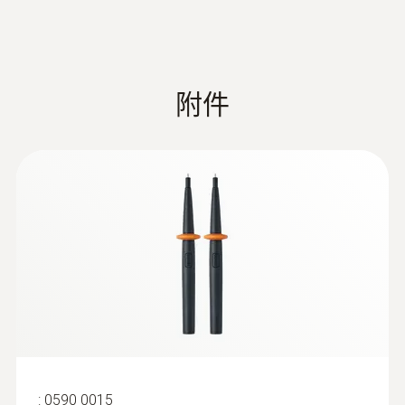
量程
0.1 ~ 200 A
附件
解析度
0.1 A
精度
± (3 %測量值 + 3 Digits)
:
0590 0015