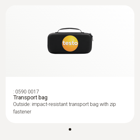
单极电压测试，用于确定导电导体
EU declaration of
(
35.45 KB
)
量程
conformity testo 755-2
6 ~ 1000 V
testo 755 使用手册
(
679.11 KB
)
解析度
0.1 V
精度
50 ~ 1000.0 V: ± (1.5 %測量值 + 3 Digits)
:
0590 0017
Transport bag
6 ~ 49.9 V: ± (1.5 %測量值 + 5 Digits)
Outside: impact-resistant transport bag with zip
fastener
交流電流