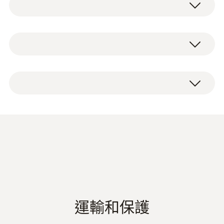
流消耗以及系统通断测试， testo755-1电压测
试仪自动检测并选择电气测量参数，您只需要
开始测量，勿需其它操作。
量程
电流/电压测试仪 testo 755-2，包括电池、探
6 ~ 1000 V
头、探头套、校准记录和操作说明。
基于testo 755-1，testo755-2将可测量至
1000V电压，并具备旋转磁场测量以及进行单
电压测试和电流测量的理想之选
解析度
极电压测试的功能，以快速确定导线是否有
电。
0.1 V
自动的测量参数识别，电压范围达 1000
V，自动接通装置，可更换的探头，用于照
精度
亮测量位置的集成式手电
50 ~ 1000.0 V: ± (1.5 %測量值 + 3 Digits)
德图电工表系列产品彩页
(
1.21 MB
)
应用一览
6 ~ 49.9 V: ± (1.5 %測量值 + 5 Digits)
电工表产品彩页
检查电路或设备有无电压（依据 DIN-EN
61243-3:2010）
电流消耗测量
運輸和保護
检查旋转磁场
交流電壓