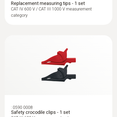
Replacement measuring tips - 1 set
CAT IV 600 V / CAT III 1000 V measurement
category
:
0590 0008
Safety crocodile clips - 1 set