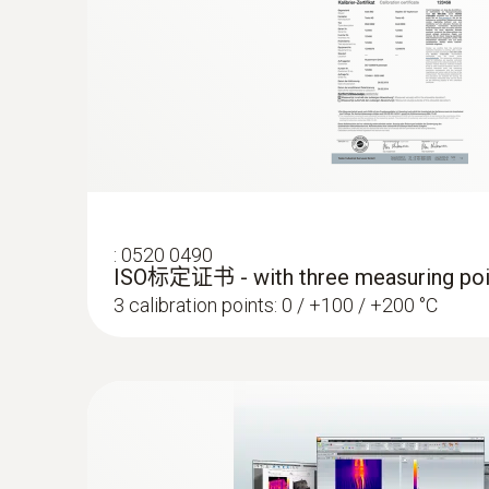
:
0520 0490
ISO标定证书 - with three measuring poi
3 calibration points: 0 / +100 / +200 °C