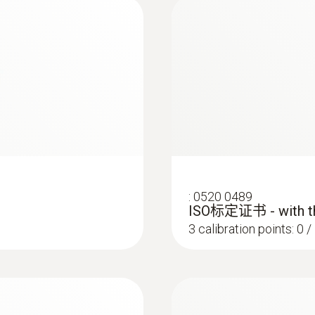
9 Hz
Firmware for testo 870
In order to be able to use the PC software optimal
紅外解析度
the latest version of the instrument firmware. Pleas
Firmware update.Please note:For the Firmware upgr
道系统，热像仪可清晰显示温度场的分布状况，设备故障和
160 ×120 像素
故障细节并提出相应的改进措施。
熱靈敏度
<120 mK @ 30 °C
光譜範圍
:
0520 0489
ISO标定证书 - with th
7.5 ~ 14 µm
3 calibration points: 0 
顏色