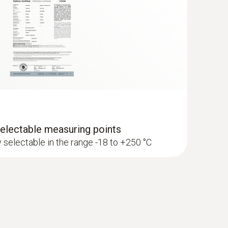
ectable measuring points
y selectable in the range -18 to +250 °C