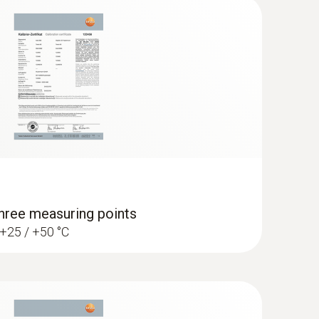
(
V1.04, 19.31 MB
)
ly, the instrument should also be updated with
e observe the instruction for the > Instruction
ade the current IRSoft is essential.
异常一目了然。专业的IRSoft可轻松生成各
ree measuring points
/ +25 / +50 °C