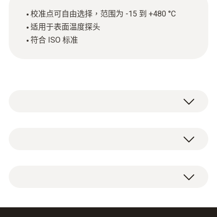
校准点可自由选择，范围为 -15 到 +480 °C
适用于表面温度探头
符合 ISO 标准
技術參數
外殼
温度 ISO 校准证书，带有可选的介于 -15 到
paper
+480 °C 之间的测量点。
Product colour