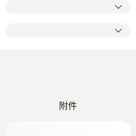
非加熱手柄
您可
熱電偶（2.2m）可安裝在2m長採樣管內，
1190 g
1200°C非加熱採樣管
用於測量煙溫。
非加熱採樣軟管，包含粉塵篩檢程式
前置篩檢程式，可安裝在採樣管末端，用
探針套管長度
K型熱電偶
於採樣高含塵量的煙氣。
使用此套裝搭配其他附件，建立某類特殊應用
1,053 mm
工況下的採樣方案。
應用領域
外殼
1200°C工業煙氣採樣探頭套裝，搭配恰當的測
Metal housing
Industrial flue gas probe
(
3.82 MB
)
量儀器，可用於：
測量爐內氣氛
電纜長度
Instruction manual
測量煙氣，用於監測能效/調試工業裝置
Industrial flue gas
(
3.82 MB
)
4 m
測量煙氣，用於預先檢查氣態污染物排放
附件
probes
濃度值
測量煙氣，用於檢查煙氣清潔系統
探頭杆直徑
監測排放
12 mm