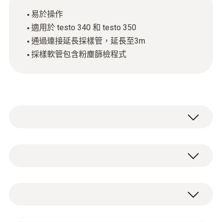
易於操作
適用於 testo 340 和 testo 350
通過連接延長採樣管，延長至3m
採樣軟管包含粉塵篩檢程式
1200°C工業煙氣採樣探頭套裝，適用於 testo
340 和 testo 350，可用於採樣高溫煙氣
（<1200°C），也可用於在大直徑採樣點處採
技術參數
樣煙氣。
非加熱採樣管，可連接最多2根延長採樣
重量
管，總長度可達3m。