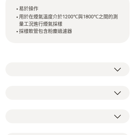
易於操作
用於在煙氣溫度介於1200℃與1800℃之間的測
量工況進行煙氣採樣
採樣軟管包含粉塵過濾器
1800 °C工业烟气采样探头套装，用于采样高
温烟气（1200℃<烟温< 1800 °C），适用于
testo 340 和testo 350。
技術參數
应用
重量