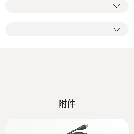
Application information
recharcheable battery
(
771.13 KB
)
and charging station
附件