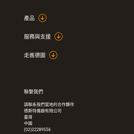
產品
服務與支援
走進德圖
聯繫我們
:
0563 1051
testo 105 - 带有标准测量头的手持式温
請聯系我們當地的合作夥伴
德斯特儀器有限公司
臺灣
中國
(02)22289556