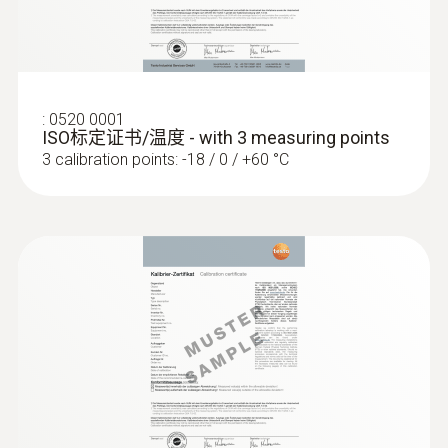
:
0560 1128
1660 mm
testo 112高精度測溫儀 - PTB認證
探針套管長度
125 mm
:
0520 0001
ISO标定证书/温度 - with 3 measuring points
3 calibration points: -18 / 0 / +60 °C
外殼
Stainless steel
防護等級
IP65
固定電纜
是