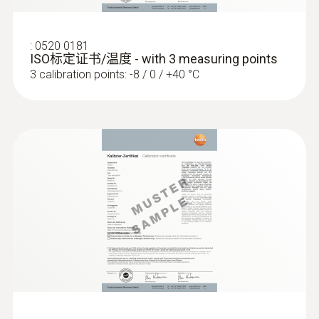
電纜長度
:
0520 0181
1.5 m
ISO标定证书/温度 - with 3 measuring points
3 calibration points: -8 / 0 / +40 °C
探頭頭部直徑
3 mm
探頭杆直徑
4 mm
探針套管末端長度
15 mm
Product colour