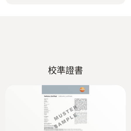
-25 ~ +120 °C
接 IP54 和固定連接電纜（電纜長 1.5 m）。
測量精度
±0.4 °C (其餘量程)
±0.5 %測量值 (+100 ~ +120 °C)
±0.2 °C (-25 ~ +74.9 °C)
响應時間 t₉₀
校準證書
10 s
技術參數
直徑