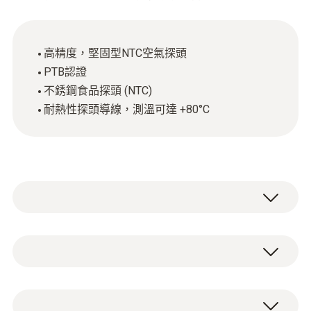
高精度，堅固型NTC空氣探頭
PTB認證
不銹鋼食品探頭 (NTC)
耐熱性探頭導線，測溫可達 +80°C
NTC
測量範圍
1 個可標定不銹鋼食品探頭 (NTC) 帶有插拔連