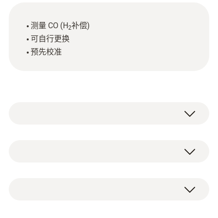
测量 CO (H
补偿)
2
可自行更换
预先校准
CO (H₂補償)
測量範圍
1 x CO (H
补偿) 传感器
2
0 ~ 10000 ppm