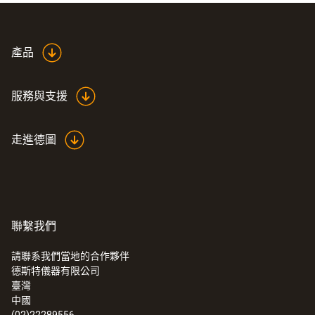
解析度
1 ppm
產品
服務與支援
技術參數
走進德圖
重量
18 g
直徑
聯繫我們
40 x 30 x 30 mm (LxWxH)
請聯系我們當地的合作夥伴
德斯特儀器有限公司
:
0632 3510
臺灣
testo 350 - 煙氣分析儀分析箱
外殼
中國