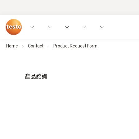
Home
Contact
Product Request Form
產品諮詢