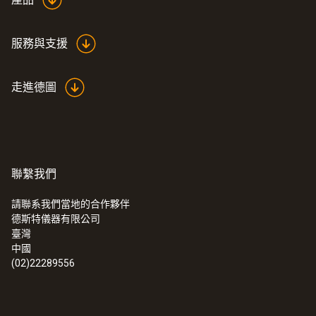
外殼
服務與支援
高強度塑膠
走進德圖
Product colour
Black
重量
聯繫我們
258 g
請聯系我們當地的合作夥伴
德斯特儀器有限公司
:
0632 3240
臺灣
testo 324 - 检漏仪
中國
(02)22289556