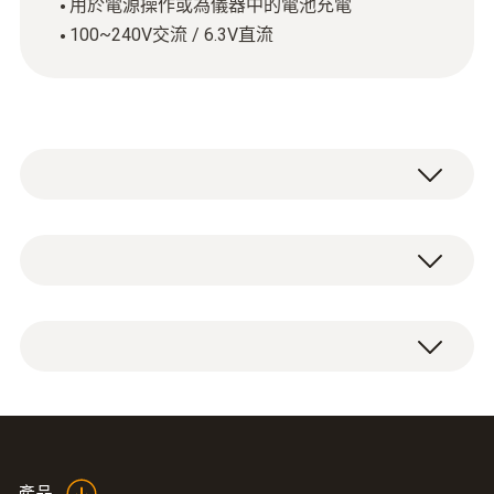
用於電源操作或為儀器中的電池充電
100~240V交流 / 6.3V直流
技術參數
直徑
电源适配器
75 x 45 x 30 mm (without adapter)
電纜長度
2.5 m
產品