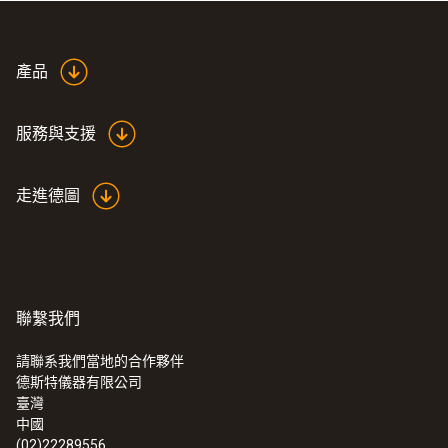
產品
服務與支援
走進德圖
聯繫我們
請聯系我們當地的合作夥伴
德斯特儀器有限公司
:
0635 9343
臺灣
叶轮式风速探头，直径100mm，可配合
中國
与风量罩使用，用于风量测量，需配连
(02)22289556