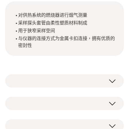
对供热系统的燃烧器进行烟气测量
采样探头套管由柔性塑质材料制成
用于狭窄采样空间
与仪器的连接方式为金属卡扣连接，拥有优质的
密封性
对供热系统的燃烧器进行烟气测量作业时，可
能遇到被阻碍的烟气采样点（比如，有坡度的
天花板处的采样点，狭窄地下室处的采样
技術參數
点），此时，既不能使用硬质采样探头，也不