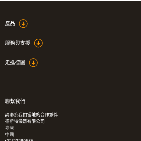
操作溫度
-50 ~ +140 °C
產品
外殼
服務與支援
plastic (PPS)
走進德圖
重量
8 g
聯繫我們
請聯系我們當地的合作夥伴
德斯特儀器有限公司
:
0572 1912
臺灣
testo 191-T2 HACCP - HACCP 温度数据
中國
记录仪