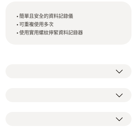
簡單且安全的資料記錄儀
可重複使用多次
使用實用螺紋擰緊資料記錄器
技術參數
直徑
固定夾（10件裝）
17 x 17 x 13 mm (LxWxH)