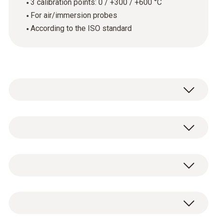
3 calibration points: 0 / +300 / +600 °C
For air/immersion probes
According to the ISO standard
温度计含空气/刺入式探头
技術參數
外殼
ISO temperature calibration certificate with 3
paper
calibration points: 0 / +300 / +600 °C.