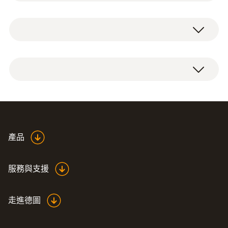
零，微压探头无零点漂移，可提供高精度的测
量结果。
工作濕度
精准压力探头
10 ~ 90 %RH non-dewing
使用微压探头，testo 320及testo 330就可进
行烟气及压力的同步测量。记录功能可进行压
操作溫度
力的测量记录，从而可实现长时间测量。
5 ~ +45 °C
防護等級
Instruction manual fine
產品
IP40
(
605.6 KB
)
pressure probe
存放溫度
服務與支援
-20 ~ +50 °C
走進德圖