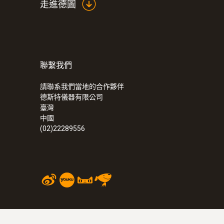
走進德圖
聯繫我們
:
0632 3000 70
testo 330i - 烟气分析仪内置O
,CO传感
2
請聯系我們當地的合作夥伴
德斯特儀器有限公司
臺灣
中國
(02)22289556