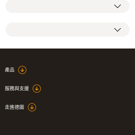
快速响应浸入/刺入式探头
技術參數
探頭杆直徑
產品
3 mm
服務與支援
探針套管長度
走進德圖
150 mm