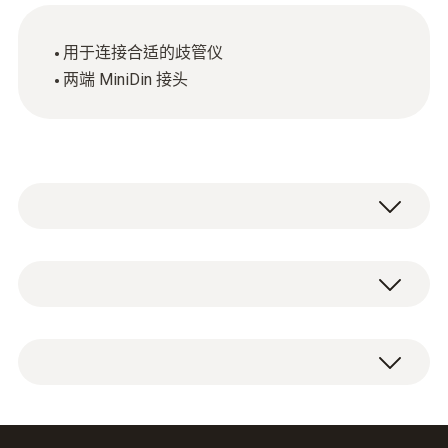
用于连接合适的歧管仪
两端 MiniDin 接头
技術參數
重量
1 根连接电缆，带 MiniDin 接头（电缆长 1.46
46 g
m）。
電纜長度