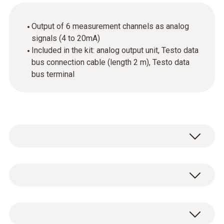
Output of 6 measurement channels as analog
signals (4 to 20mA)
Included in the kit: analog output unit, Testo data
bus connection cable (length 2 m), Testo data
bus terminal
技術參數
重量
1 x analog output unit, 1 x Testo data bus
495 g
connection cable (length 2 m) and 1 x Testo