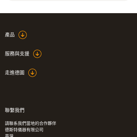
data bus terminal.
直徑
199 x 87 x 36 mm
產品
外殼
服務與支援
Plastic
走進德圖
Product colour
Black
介面
聯繫我們
data bus
請聯系我們當地的合作夥伴
德斯特儀器有限公司
:
0632 3510
臺灣