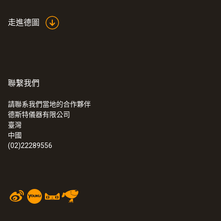
走進德圖
聯繫我們
請聯系我們當地的合作夥伴
德斯特儀器有限公司
:
0572 2014
臺灣
testo 160 IAQ 無線數據記錄儀 - 監測並
中國
記錄溫度、濕度、二氧化碳和壓力
(02)22289556