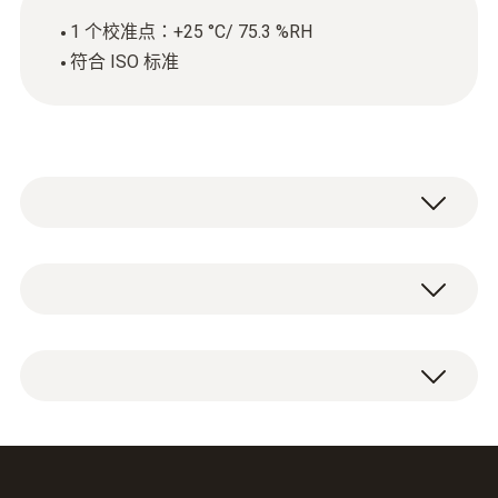
1 个校准点：+25 °C/ 75.3 %RH
符合 ISO 标准
技術參數
外殼
湿度 ISO 校准证书，带 1 个测量点：+25 °C/
paper
75.3 %RH。
Product colour