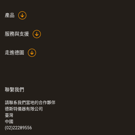
6 mm
產品
探頭頭部直徑
服務與支援
5 mm
走進德圖
電纜長度
1,500
探針套管長度
聯繫我們
200 mm
請聯系我們當地的合作夥伴
德斯特儀器有限公司
:
0572 1762
臺灣
testo 176 T2 - 温度记录仪
中國
(02)22289556
Pt100