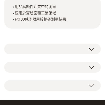
用於腐蝕性介質中的測量
適用於實驗室和工業領域
Pt100感測器用於精確測量結果
技術參數
探針套管末端長度
帶有1個實驗室探針固定連接電纜（電纜長 1.5
30 mm
米）。
探頭杆直徑