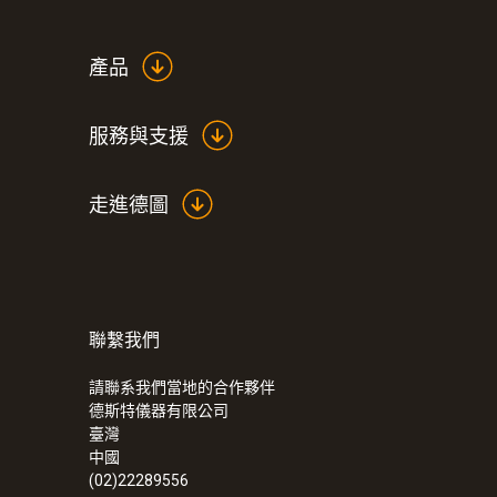
產品
服務與支援
走進德圖
聯繫我們
:
0572 1754
testo 175 H1 - 溫濕度記錄儀
請聯系我們當地的合作夥伴
德斯特儀器有限公司
臺灣
中國
(02)22289556