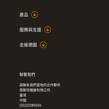
技術參數
產品
服務與支援
走進德圖
聯繫我們
:
0632 3340
testo 340 - 工業煙氣分析儀
請聯系我們當地的合作夥伴
德斯特儀器有限公司
臺灣
中國
(02)22289556