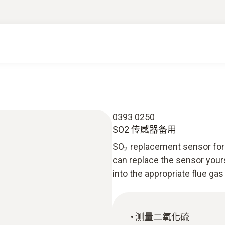
0393 0250
SO2 传感器备用
SO
replacement sensor for 
2
can replace the sensor your
into the appropriate flue gas
测量二氧化硫