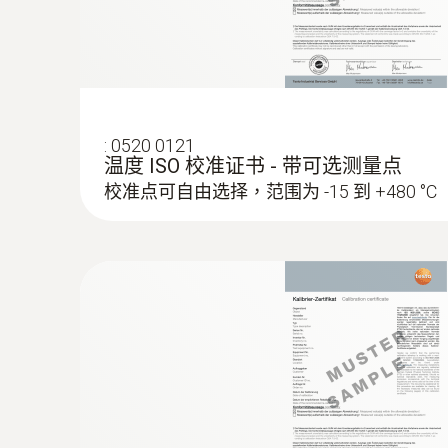
:
0520 0121
温度 ISO 校准证书 - 带可选测量点
校准点可自由选择，范围为 -15 到 +480 °C
:
0563 4915
testo 915i - 智慧分體式柔性探針溫度儀