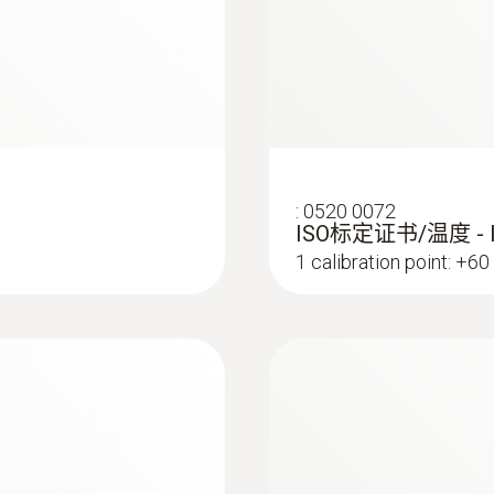
空气温度探头、浸入式/刺入式探头: 11 g
直徑
探头端部直径： 3 mm 浸入式/刺入式探头, 12 mm
探头长度： 99 mm 空气温度探头, 115 mm 浸入式/
探头套管直径： 4 mm 空气温度探头 5 mm 浸入式/
:
0520 0072
ISO标定证书/温度 -
防護等級
1 calibration point: +60
IP 20 (air probe, surface probe); IP 40 (immersion/p
:
0563 2915
testo 915i - 