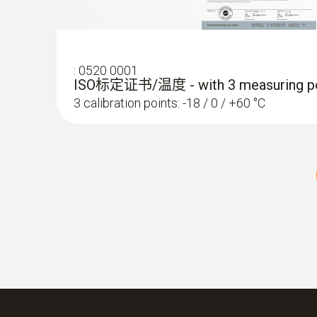
:
0520 0001
ISO标定证书/温度 - with 3 measuring po
3 calibration points: -18 / 0 / +60 °C