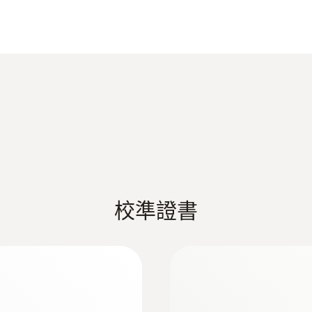
1級精度 ¹⁾
解析度
0.1 °C
响應時間 t₉₀
t90 = 60 s 空气温度探头
t90 = 3.0 s 浸入式/刺入式探头、表面温度探头
1) 符合EN 60584-1，在-40 ~ +1200 ℃範圍內滿足1級/
校準證書
重量
:
0563 1915
含三個溫度探頭
testo 915i -
表面温度探头: 22 g