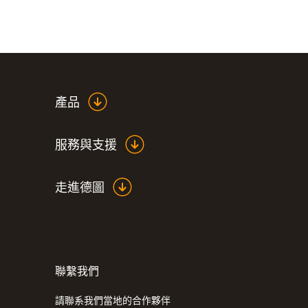
當折疊式探頭僅打開30°時，即可開始測量食品
環境或當被測食品疊放於箱子或展示架上時，這
當完成測量時，僅需合上測量探頭並將其裝回您的口袋
同時具備防水保護，安全又衛生，是食品行業進
產品
服務與支援
走進德圖
技術參數
聯繫我們
請聯系我們當地的合作夥伴