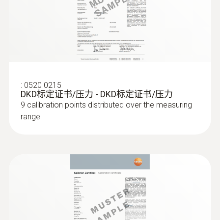
技術參數
EU declaration of
(
30.39 KB
)
直徑
conformity testo 512-2
146 x 60 x 28 mm
Quickstart testo 512-1 /
(
2.0 MB
)
testo 512-2
:
0520 0215
操作溫度
DKD标定证书/压力 - DKD标定证书/压力
9 calibration points distributed over the measuring
-20 ~ +50 °C
range
外殼
ABS + PC / TPE
防護等級
IP40