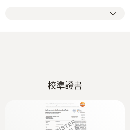
適用於一般壓力、篩檢程式檢查和皮託管測
測量範圍
testo 512-2 數字差壓測量儀（測量範圍 0
量。
0 ~ +2000 hPa
~ 2000 hPa）
便攜儀器包
通過testo Smart App可以直接在手機上配置設
測量精度
矽膠連接軟管
備、顯示（作為第二個螢幕）、存儲以及記錄
出廠報告
測量值。
0.5 % 全量程
3 x AA電池
testo 512 技术数据
(
1.8 MB
)
解析度
德图精密型环境测量仪产
1 hPa
(
6.88 MB
)
品样册
校準證書
超載
Information according to
Reg. (EU) 2023/2854
(
140 KB
)
±2500 hPa
(DataAct) - testo 512