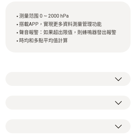
测量范围 0 ~ 2000 hPa
搭載APP，實現更多資料測量管理功能
聲音報警：如果超出限值，則蜂鳴器發出報警
時均和多點平均值計算
德圖數字差壓測量儀testo 512-2（測量範圍 0
~ 2000 hPa），內置高精度壓差感測器，如果
超過限值，會發出蜂鳴報警。
差壓
簡單快速精確地測量管道氣體動壓和靜壓，也