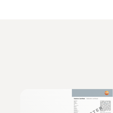
木材水分检测特性曲线:
榉木
杉木
落叶松木
橡木
松木
枫木
建材水分检测特性曲线:
水泥板
混凝土
石膏
无水石膏砂浆
水泥砂浆
技術參數
石灰砂浆
砖