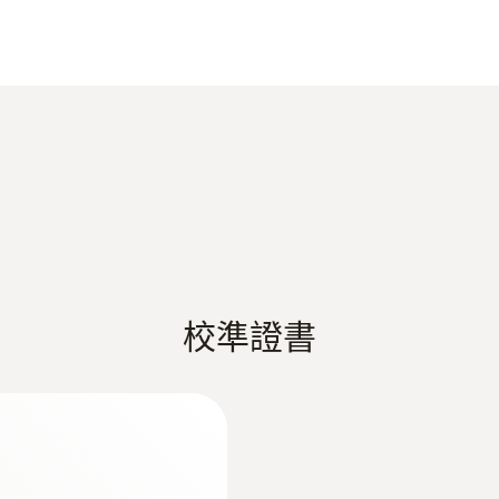
0.0 ~ 11.0 % 重量比; 無水石膏砂漿層
德图 HVAC/R 综合样册
0.7 ~ 8.6 % 重量比; 水泥砂漿
材质
0.1
EU declaration of conformity testo 606-1
±1 %
1 s
testo 606-1 操作说明书
校準證書
直徑
119 x 46 x 25 mm (包括保護套)
操作溫度