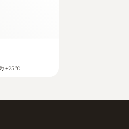
-10 ~ +50 °C
防護等級
IP20
電池類型
2 AAA 電池
+25 °C
電池使用時間
200小時 (正常使用，關閉背光燈)
存放溫度
-40 ~ +70 °C