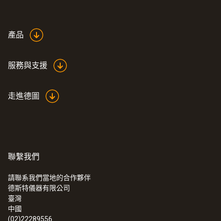
因素，因为它会决定地面材料的铺设情况。
測量比例
通过水分测量，可以为铺设地面材料做好准
0.5 s
產品
备，从而将后续工作转交给地面装修人员。因
此，在这个过程中，一个重要的环节就是做好
存放溫度
测试记录，并保证地面准备工作就绪。
服務與支援
-20 ~ +70 °C
潮湿所造成的损害达到了何种程度？这是一个
走進德圖
必须回答的问题，因为这决定了需要采用何种
仪器来加速干燥过程。
重量
testo 616可以通过无损的方式快速测量建筑材
260 g
料中的水分含量。如果需要监测地面、墙壁和
聯繫我們
各表面的干燥过程，也可以使用该仪器更方便
地完成工作。
請聯系我們當地的合作夥伴
電容式濕度感測器
德斯特儀器有限公司
臺灣
中國
濕度測量範圍
(02)22289556