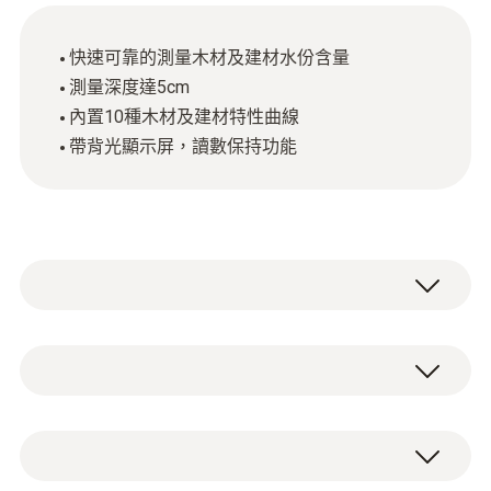
快速可靠的測量木材及建材水份含量
測量深度達5cm
內置10種木材及建材特性曲線
帶背光顯示屏，讀數保持功能
專業水分檢測儀，快速無損檢測木材及建材水
分。只需簡單地選擇相應的材料特性曲線，並
將感應式探頭放置於被測表面，檢測儀即以乾
技術參數
燥重量的質量比顯示被測材料的水分含量。按
鍵即可保持測量讀數。