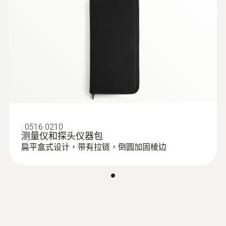
与LPI学员合作开发的。
9 V電池
testo 616水分檢測儀內置10種
可以计算深达5厘米的测量结果，通过按键操
特性曲線
電池使用時間
作即可记录数据。读数以相对材料干重量的百
分比的形式显示出来。
60小時
軟木木材
硬木木材
顯示幕更新
紙板
無水石膏砂漿層
0.5 s
监控干燥过程
水泥砂漿層
:
0516 0210
石灰岩
测量仪和探头仪器包
單位
不管是新涂准条层，还是监控潮湿损害后的干
加氣混凝土
扁平盒式设计，带有拉链，倒圆加固棱边
燥恢复过程，都需要及时确定所需的水分含
混凝土
含水量占幹質量的重量百分數
量，这样可以节省时间，进而节省成本。
高絕緣磚
磚
准条层涂在建筑工程内部，一般在抹灰之后进
測量深度
行，然后进行铺地面材料、喷漆和装饰工作。
5 cm 以下
因此，在工程方案中，干燥过程是一个重要的