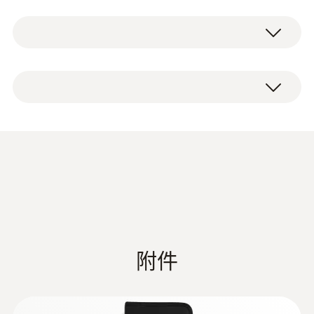
直徑
testo 616 木材及建材水份测量仪，包括电池
雖然感應式探頭僅接觸被測物體表面（如牆面
70 x 58 x 234 mm
和出厂报告。
或地板），但其實際水份測量深度可達表面以
下5cm處。
确定木头中的水分含量
操作溫度
+5 ~ +40 °C
在存放木质产品的后续加工和使用过程中，水
testo 616 水分檢測儀應用領域
分含量是一个决定性因素。如果安装木质制品
外殼
的水分含量不合适，此后可能在使用相关材料
testo 616專業材料水分儀適用於多種水分檢測
的地点产生机械变形（收缩和膨胀），从而损
應用。
ABS / TPE / 金屬
德图 HVAC/R 综合样册
(
45.5 MB
)
坏家具或建筑的整体支撑结构。因此，在工
水分損傷檢測：
搜尋牆面或地板受潮點的無損
匠/木匠制成家具或支撑材料之前，必须测量
檢測方法。
防護等級
水分含量以分析木材是否合适。
乾燥過程監控：
從受潮狀況分析到受潮後乾燥
情況監控，無損快速的解決方案。
IP30
附件
testo 616可以迅速以无损方式检查木材中的水
木材水分檢測：
在進行加工前測量倉儲的木材
分含量。该仪器为测量软质、硬质木材以及纸
testo 616 操作说明书
(
476.4 KB
)
的水份含量。
電池類型
板中的水分提供了特征曲线。这些特征曲线是