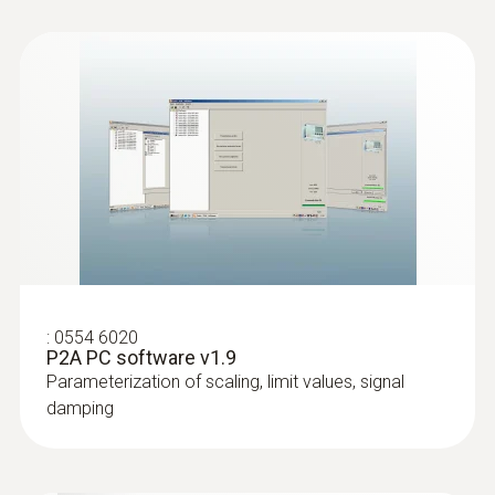
:
0554 6020
P2A PC software v1.9
Parameterization of scaling, limit values, signal
damping