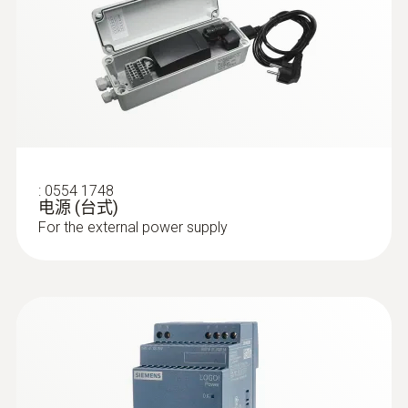
:
0554 1748
电源 (台式)
For the external power supply