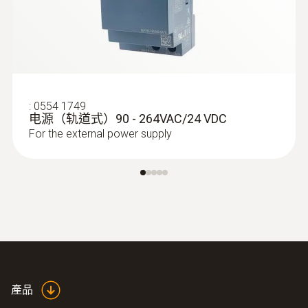
:
0554 1749
电源（轨道式）90 - 264VAC/24 VDC
For the external power supply
產品