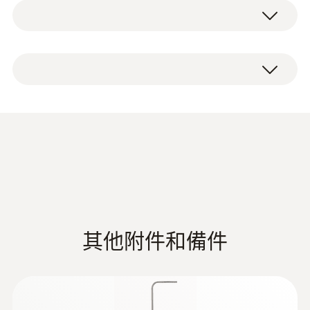
testo 6351压差变送器测量范围在50 Pa到
2000 hPa。这款变送器的一个尤其显著的特点
是具有自动零点调校功能，确保了高精度和长
testo 6351压差变送器取决于你选择的配置。
期稳定性。
testo 6351 压差变送器应用领
域
房间之间的压差监控；可选：同时监控环
Data sheet testo 6351
(
315.0 KB
)
境温度和湿度
监控关键的空气调节技术（通风空调系
统）的干燥过程，压差，体积流量和流速
其他附件和備件
Instruction manual testo
6351 Ethernet. P2A
(
6.5 MB
)
software