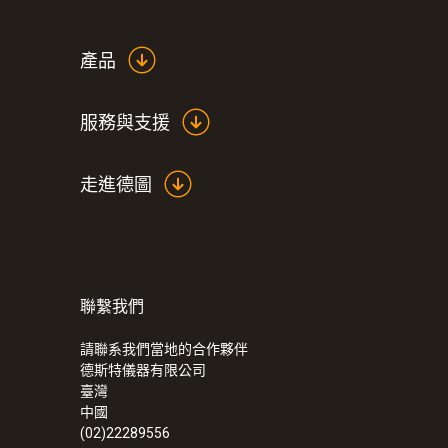
中的核心仪器。
產品
testo 6444压缩空气流量计的具体优势如下：
更灵活，提供各种输出信号：
模拟输出，脉
服務與支援
集成总量功能：
实用的总量测量功能意味着
灵活安装：
可以测量模块，管钳或测量接头
更精确：
该压缩空气流量计系列提供多种管径可
走進德圖
实现标准体积流量换算，提供更高的测量精
管道生产标注的内径，即多了一个影响精度
操作更简便
：输出信号的参数化，测量单位
量热原理测量：
测量过程中不存在压力损失
聯繫我們
其他优势：
无需温度补偿，快速响应，坚固
請聯系我們當地的合作夥伴
德斯特儀器有限公司
臺灣
中國
(02)22289556