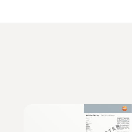
testo 810 紅外測溫儀的發射率可調，根
度感測器，測量空氣溫度。
此外，還具備多項特性，顯示最大/最小值以及讀