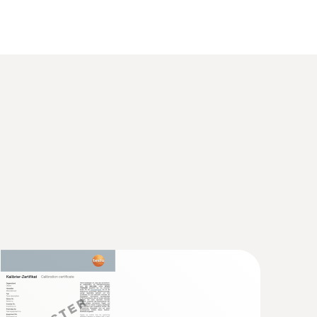
量精度。內置空氣溫度感測器同樣非常可靠：NTC溫
(
291.89 KB
)
(
34.71 KB
)
(
1.3 MB
)