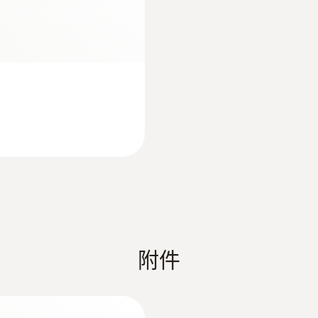
紅外測溫範圍
-30 ~ +300 °C
紅外測溫精度
±2.0 °C (-30 ~ +100 °C)
±2 %測量值 其餘量程
測量速率
0.5 s
附件
红外分辨率