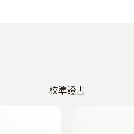
據不同被測物體表面的發射率進行測量前調整，可達到最高測
Product brochure testo 810
操作溫度
-10 ~ +50 °C
數保持功能 （便於記錄測量資料）。
防護等級
EU declaration of conformity testo 810
IP40
testo 810 说明书
電池類型
2 AAA 電池
校準證書
電池使用時間
50小時(正常使用，關閉背光燈)