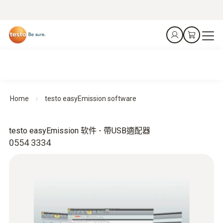
Home
testo easyEmission software
testo easyEmission 软件 - 帶USB適配器
0554 3334