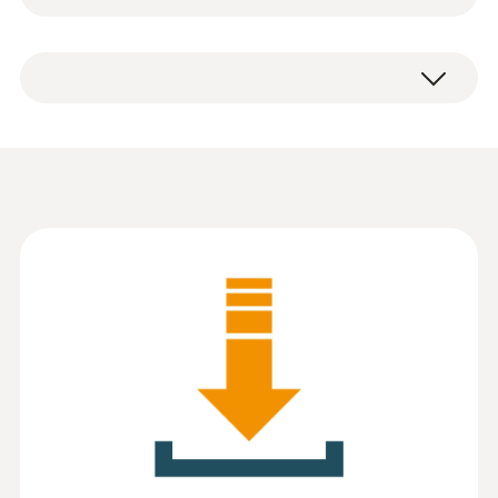
Windows 7; Windows 8; Windows 10
體（需註冊下載），包括USB連接線和說明手
使用用戶自訂燃料時計算燃料係數
冊。
對不同的氣體感測器進行單獨的交叉干擾
的調整
testo easyEmission 軟體：讀
Information according to
取、編輯、展示並管理資料
Reg. (EU) 2023/2854
(
140 KB
)
(DataAct) -?
testo easyEmission 軟體可用於讀取、編輯、
展示和管理 testo 340 或 testo 350 以及 testo
350 Blue 的測量資料。
另外，測量儀器還可通過藍牙或USB埠直接與
Instruction manual
testo easyEmission 相連，進行線上測量。線
(
866.58 KB
)
easyEmission
上測量可在測量工作進行的同時，在螢幕上即
時顯示測量值。讀數可以以圖形或表格的方式