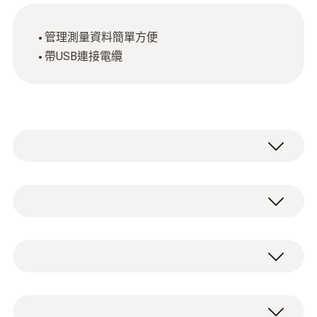
管理測量資料簡單方便
帶USB連接電纜
testo easyEmission 分析軟體優
勢一覽
技術參數
用戶自訂測量間隔
調整儀器設定
系統要求
電腦PC安裝 testo easyEmission Software 軟
輕鬆應用用戶自己的運算公式