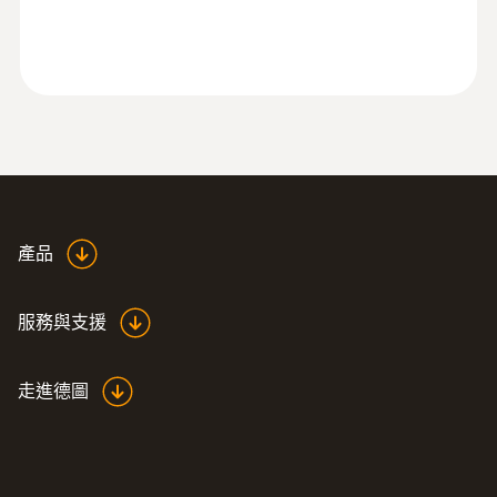
:
0632 3340
顯示。一旦測量完成，讀數即可輕鬆轉換成為
testo 340 - 工業煙氣分析儀
Excel表格。
使用者也可選擇另外一個選項，將測量協定存
成PDF格式。 軟體還提供另外的選項，根據要
求生成特定客戶的特定應用的測量協議。
產品
服務與支援
走進德圖
:
510999 3401
testo 340 - 升级工业套装1